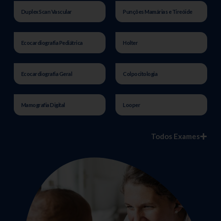
Duplex Scan Vascular
Punções Mamárias e Tireóide
Ecocardiografia Pediátrica
Holter
Ecocardiografia Geral
Colpocitologia
Mamografia Digital
Looper
Todos Exames