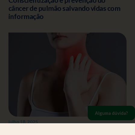
câncer de pulmão salvando vidas com
informação
Alguma dúvida?
julho 18, 2025
Câncer de cabeça e pescoço o que você