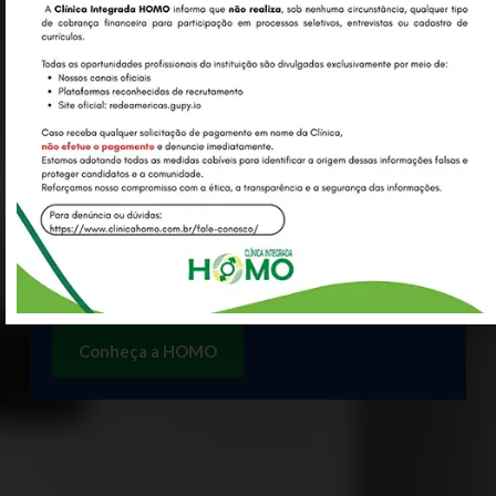
Nossa maior premiação é merecer
você e sua família como nossos
clientes.
Clínica Integrada HOMO compreende as diversas
especialidades médicas que permitem uma
assistência integrada ao cliente e existindo a
necessidade de investigação complementar
Conheça a HOMO